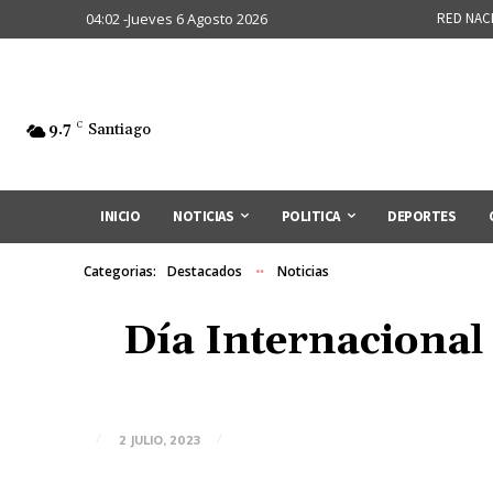
04:02 -Jueves 6 Agosto 2026
RED NAC
9.7
C
Santiago
INICIO
NOTICIAS
POLITICA
DEPORTES
Categorias:
Destacados
Noticias
Día Internacional 
2 JULIO, 2023