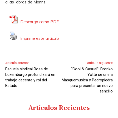
a las obras de Manns.
o
r
d
Descarga como PDF
e
A
Imprime este artículo
u
d
i
o
Artículo anterior
Artículo siguiente
Escuela sindical Rosa de
“Cool & Casual”: Bronko
Luxemburgo profundizará en
Yotte se une a
trabajo decente y rol del
Masquemusica y Pedropiedra
Estado
para presentar un nuevo
sencillo
Artículos Recientes