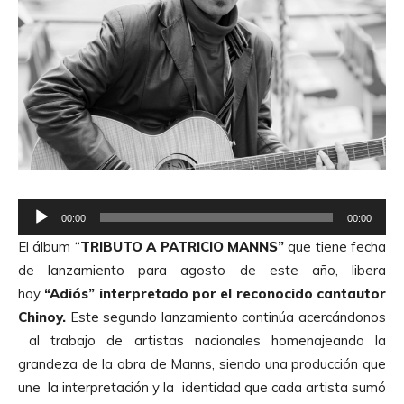
R
00:00
00:00
e
El álbum “
TRIBUTO A PATRICIO MANNS”
que tiene fecha
p
de lanzamiento para agosto de este año, libera
r
hoy
“Adiós” interpretado por el reconocido cantautor
o
Chinoy.
Este segundo lanzamiento continúa acercándonos
d
al trabajo de artistas nacionales homenajeando la
u
grandeza de la obra de Manns, siendo una producción que
c
une la interpretación y la identidad que cada artista sumó
t