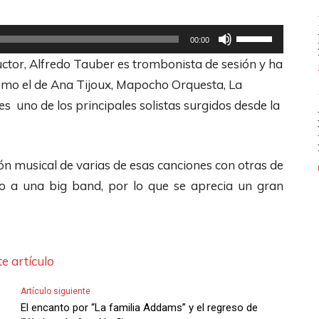
U
00:00
t
ctor, Alfredo Tauber es trombonista de sesión y ha
i
como el de Ana Tijoux, Mapocho Orquesta, La
l
 uno de los principales solistas surgidos desde la
i
z
a
ión musical de varias de esas canciones con otras de
l
nto a una big band, por lo que se aprecia un gran
a
s
t
e artículo
e
c
Artículo siguiente
l
El encanto por “La familia Addams” y el regreso de