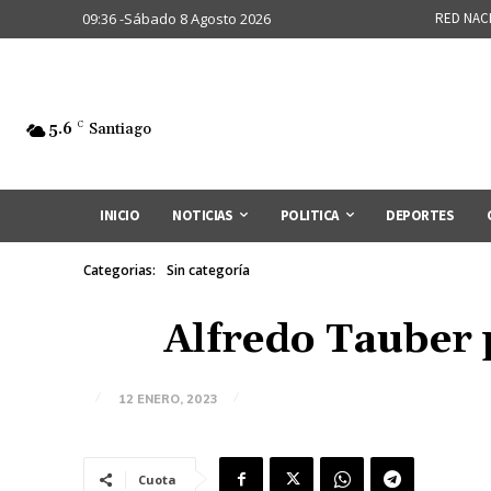
09:36 -Sábado 8 Agosto 2026
RED NAC
5.6
C
Santiago
INICIO
NOTICIAS
POLITICA
DEPORTES
Categorias:
Sin categoría
Alfredo Tauber 
12 ENERO, 2023
Cuota