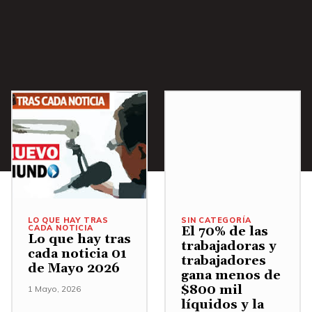
a
/
A
b
a
j
o
p
a
r
a
LO QUE HAY TRAS
SIN CATEGORÍA
CADA NOTICIA
El 70% de las
a
Lo que hay tras
trabajadoras y
cada noticia 01
u
trabajadores
de Mayo 2026
gana menos de
m
$800 mil
1 Mayo, 2026
e
líquidos y la