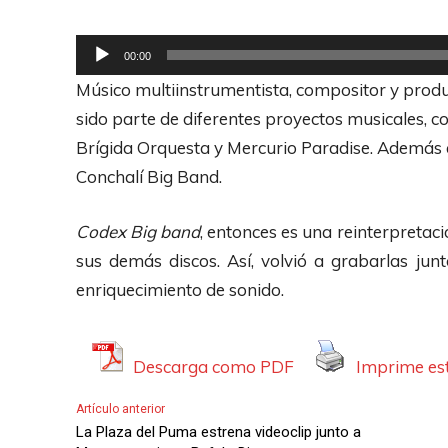
R
00:00
e
Músico multiinstrumentista, compositor y produ
p
sido parte de diferentes proyectos musicales, 
r
Brígida Orquesta y Mercurio Paradise. Además es
o
Conchalí Big Band.
d
u
Codex Big band
, entonces es una reinterpretac
c
sus demás discos. Así, volvió a grabarlas ju
t
enriquecimiento de sonido.
o
r
Descarga como PDF
Imprime est
d
e
Artículo anterior
A
La Plaza del Puma estrena videoclip junto a