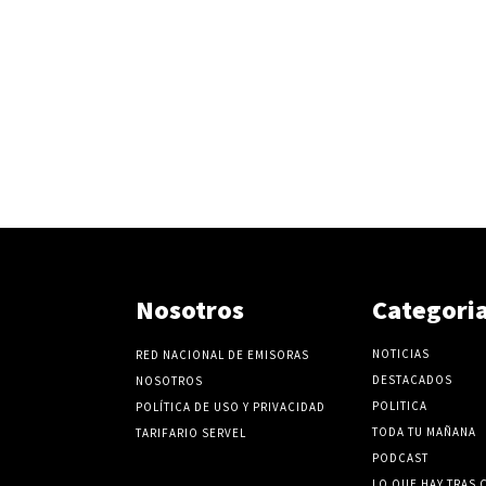
v
o
l
u
m
e
n
.
Nosotros
Categori
NOTICIAS
RED NACIONAL DE EMISORAS
DESTACADOS
NOSOTROS
POLITICA
POLÍTICA DE USO Y PRIVACIDAD
TODA TU MAÑANA
TARIFARIO SERVEL
PODCAST
LO QUE HAY TRAS 