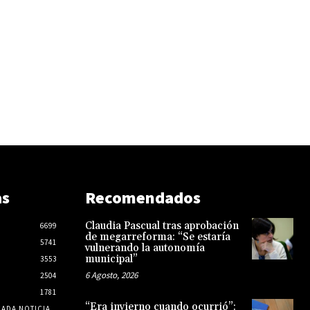
as
Recomendados
Claudia Pascual tras aprobación
6699
de megarreforma: “Se estaría
5741
vulnerando la autonomía
municipal”
3553
6 Agosto, 2026
2504
1781
“Era invierno cuando ocurrió”:
CADA NOTICIA