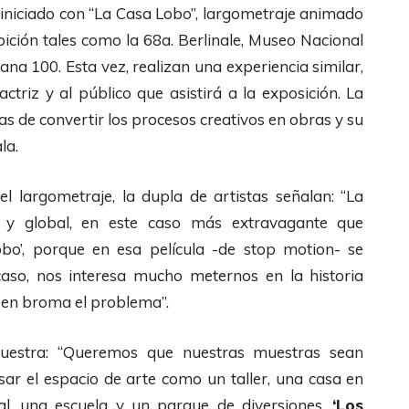
 iniciado con “La Casa Lobo”, largometraje animado
ición tales como la 68a. Berlinale, Museo Nacional
ana 100. Esta vez, realizan una experiencia similar,
triz y al público que asistirá a la exposición. La
as de convertir los procesos creativos en obras y su
la.
l largometraje, la dupla de artistas señalan: “La
al y global, en este caso más extravagante que
bo’, porque en esa película -de stop motion- se
so, nos interesa mucho meternos en la historia
y en broma el problema”.
 muestra: “Queremos que nuestras muestras sean
ar el espacio de arte como un taller, una casa en
al, una escuela y un parque de diversiones.
‘Los