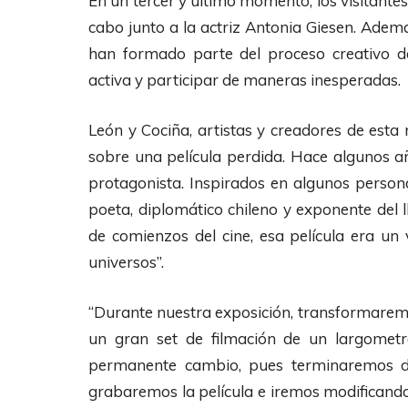
En un tercer y último momento, los visitantes
cabo junto a la actriz Antonia Giesen. Ademá
han formado parte del proceso creativo de
activa y participar de maneras inesperadas.
León y Cociña, artistas y creadores de esta 
sobre una película perdida. Hace algunos 
protagonista. Inspirados en algunos persona
poeta, diplomático chileno y exponente del 
de comienzos del cine, esa película era un v
universos”.
“Durante nuestra exposición, transformarem
un gran set de filmación de un largomet
permanente cambio, pues terminaremos de 
grabaremos la película e iremos modificando