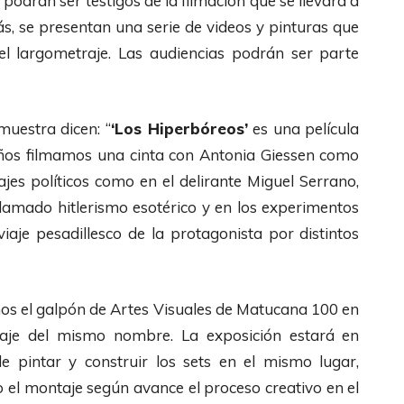
 podrán ser testigos de la filmación que se llevará a
s, se presentan una serie de videos y pinturas que
l largometraje. Las audiencias podrán ser parte
muestra dicen: “
‘Los Hiperbóreos’
es una película
años filmamos una cinta con Antonia Giessen como
jes políticos como en el delirante Miguel Serrano,
llamado hitlerismo esotérico y en los experimentos
iaje pesadillesco de la protagonista por distintos
os el galpón de Artes Visuales de Matucana 100 en
raje del mismo nombre. La exposición estará en
pintar y construir los sets en el mismo lugar,
 el montaje según avance el proceso creativo en el