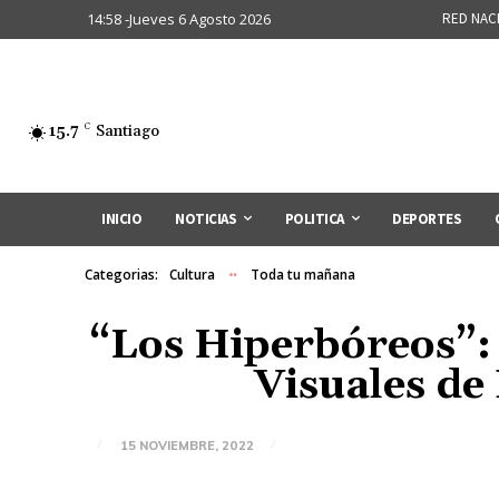
14:58 -Jueves 6 Agosto 2026
RED NAC
15.7
C
Santiago
INICIO
NOTICIAS
POLITICA
DEPORTES
Categorias:
Cultura
Toda tu mañana
“Los Hiperbóreos”: 
Visuales de
15 NOVIEMBRE, 2022