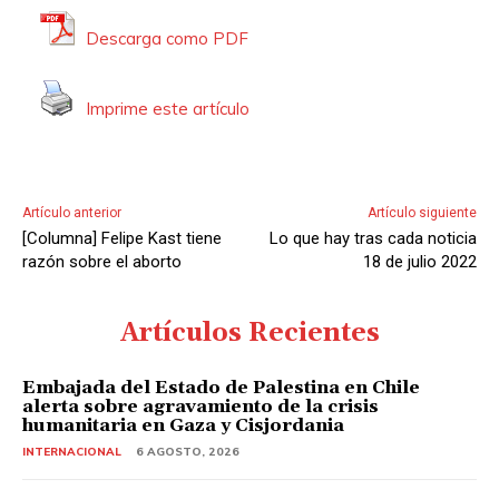
t
Descarga como PDF
o
r
Imprime este artículo
d
e
A
u
Artículo anterior
Artículo siguiente
d
[Columna] Felipe Kast tiene
Lo que hay tras cada noticia
i
razón sobre el aborto
18 de julio 2022
o
Artículos Recientes
Embajada del Estado de Palestina en Chile
alerta sobre agravamiento de la crisis
humanitaria en Gaza y Cisjordania
INTERNACIONAL
6 AGOSTO, 2026