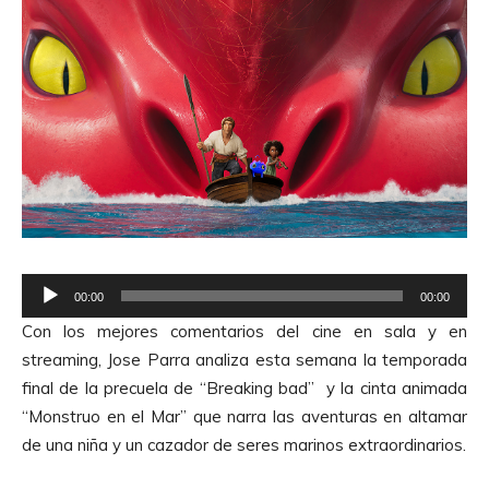
R
00:00
00:00
e
Con los mejores comentarios del cine en sala y en
p
streaming, Jose Parra analiza esta semana la temporada
r
final de la precuela de “Breaking bad” y la cinta animada
o
“Monstruo en el Mar” que narra las aventuras en altamar
d
de una niña y un cazador de seres marinos extraordinarios.
u
c