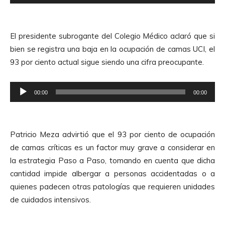
e
r
p
d
r
e
El presidente subrogante del Colegio Médico aclaró que si
o
A
bien se registra una baja en la ocupación de camas UCI, el
d
u
93 por ciento actual sigue siendo una cifra preocupante.
u
d
c
i
R
t
00:00
00:00
o
e
o
p
r
r
d
Patricio Meza advirtió que el 93 por ciento de ocupación
o
e
de camas críticas es un factor muy grave a considerar en
d
A
la estrategia Paso a Paso, tomando en cuenta que dicha
u
u
cantidad impide albergar a personas accidentadas o a
c
d
quienes padecen otras patologías que requieren unidades
t
i
de cuidados intensivos.
o
o
r