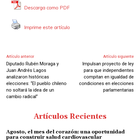
d
Descarga como PDF
e
A
Imprime este artículo
u
d
i
o
Artículo anterior
Artículo siguiente
Diputado Rubén Moraga y
Impulsan proyecto de ley
Juan Andrés Lagos
para que independientes
analizaron históricas
compitan en igualdad de
elecciones: “El pueblo chileno
condiciones en elecciones
no soltará la idea de un
parlamentarias
cambio radical”
Artículos Recientes
Agosto, el mes del corazón: una oportunidad
para construir salud cardiovascular