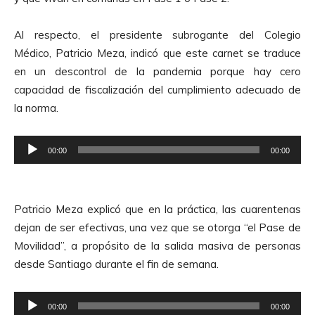
Al respecto, el presidente subrogante del Colegio
Médico, Patricio Meza, indicó que este carnet se traduce
en un descontrol de la pandemia porque hay cero
capacidad de fiscalización del cumplimiento adecuado de
la norma.
R
00:00
00:00
e
p
r
Patricio Meza explicó que en la práctica, las cuarentenas
o
dejan de ser efectivas, una vez que se otorga “el Pase de
d
Movilidad”, a propósito de la salida masiva de personas
u
desde Santiago durante el fin de semana.
c
t
R
o
00:00
00:00