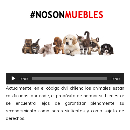
R
00:00
00:00
e
Actualmente, en el código civil chileno los animales están
p
cosificados, por ende, el propósito de normar su bienestar
r
se encuentra lejos de garantizar plenamente su
o
reconocimiento como seres sintientes y como sujeto de
d
derechos.
u
c