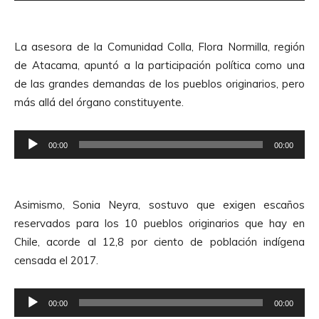
p
r
La asesora de la Comunidad Colla, Flora Normilla, región
o
de Atacama, apuntó a la participación política como una
d
de las grandes demandas de los pueblos originarios, pero
u
más allá del órgano constituyente.
c
t
R
o
00:00
00:00
e
r
p
d
r
e
Asimismo, Sonia Neyra, sostuvo que exigen escaños
o
A
reservados para los 10 pueblos originarios que hay en
d
u
Chile, acorde al 12,8 por ciento de población indígena
u
d
censada el 2017.
c
i
t
o
R
o
00:00
00:00
e