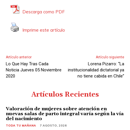
r
d
Descarga como PDF
e
A
Imprime este artículo
u
d
i
o
Artículo anterior
Artículo siguiente
Lo Que Hay Tras Cada
Lorena Pizarro: “La
Noticia Jueves 05 Noviembre
institucionalidad dictatorial ya
2020
no tiene cabida en Chile”
Artículos Recientes
Valoración de mujeres sobre atención en
nuevas salas de parto integral varía según la vía
del nacimiento
TODA TU MAÑANA
7 AGOSTO, 2026