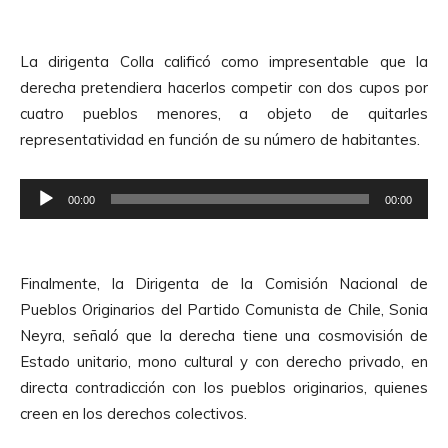
r
p
d
r
e
La dirigenta Colla calificó como impresentable que la
o
A
derecha pretendiera hacerlos competir con dos cupos por
d
u
cuatro pueblos menores, a objeto de quitarles
u
d
representatividad en función de su número de habitantes.
c
i
t
o
R
o
00:00
00:00
e
r
p
d
r
e
Finalmente, la Dirigenta de la Comisión Nacional de
o
A
Pueblos Originarios del Partido Comunista de Chile, Sonia
d
u
Neyra, señaló que la derecha tiene una cosmovisión de
u
d
Estado unitario, mono cultural y con derecho privado, en
c
i
directa contradicción con los pueblos originarios, quienes
t
o
creen en los derechos colectivos.
o