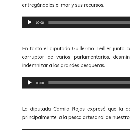
u
entregándoles el mar y sus recursos.
c
t
R
00:00
o
e
r
p
d
r
En tanto el diputado Guillermo Teillier junto
e
o
corruptor de varios parlamentarios, desm
A
d
indemnizar a las grandes pesqueras.
u
u
d
c
R
00:00
i
t
e
o
o
p
r
r
La diputada Camila Rojas expresó que la a
d
o
principalmente a la pesca artesanal de nuestro 
e
d
A