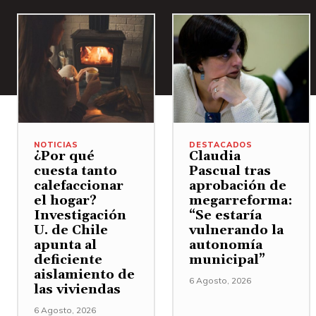
NOTICIAS
DESTACADOS
¿Por qué
Claudia
cuesta tanto
Pascual tras
calefaccionar
aprobación de
el hogar?
megarreforma:
Investigación
“Se estaría
U. de Chile
vulnerando la
apunta al
autonomía
deficiente
municipal”
aislamiento de
6 Agosto, 2026
las viviendas
6 Agosto, 2026