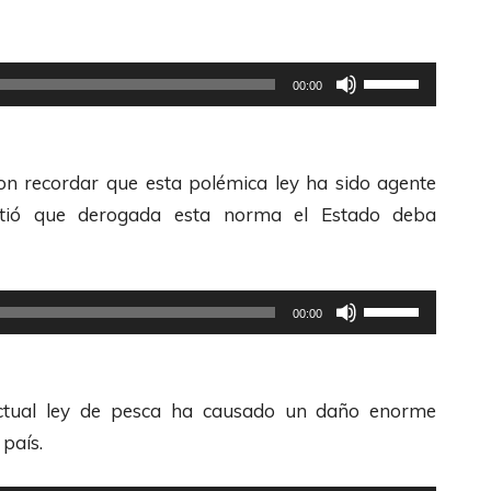
a
l
a
U
00:00
s
t
t
i
e
l
 con recordar que esta polémica ley ha sido agente
c
i
intió que derogada esta norma el Estado deba
l
z
a
a
s
l
U
00:00
d
a
t
e
s
i
F
t
l
ctual ley de pesca ha causado un daño enorme
l
e
i
país.
e
c
z
c
l