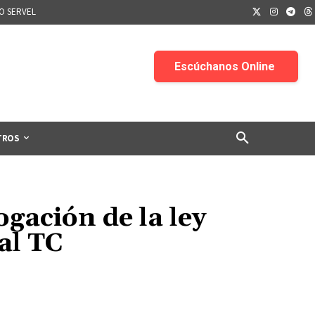
IO SERVEL
TROS
gación de la ley
al TC