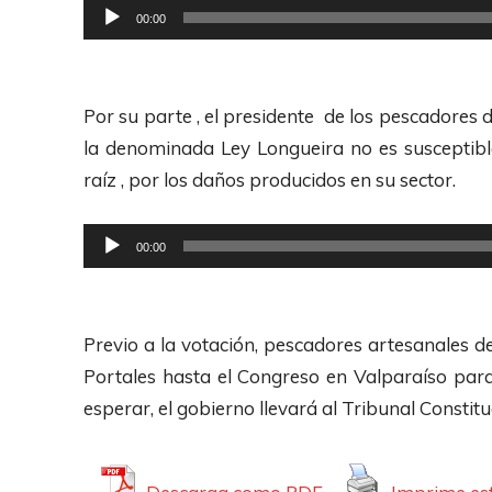
u
R
00:00
u
c
e
d
t
p
i
o
r
Por su parte , el presidente de los pescadores 
o
r
o
la denominada Ley Longueira no es susceptib
d
d
raíz , por los daños producidos en su sector.
e
u
A
c
R
00:00
u
t
e
d
o
p
i
r
r
Previo a la votación, pescadores artesanales d
o
d
o
Portales hasta el Congreso en Valparaíso par
e
d
esperar, el gobierno llevará al Tribunal Constitu
A
u
u
c
d