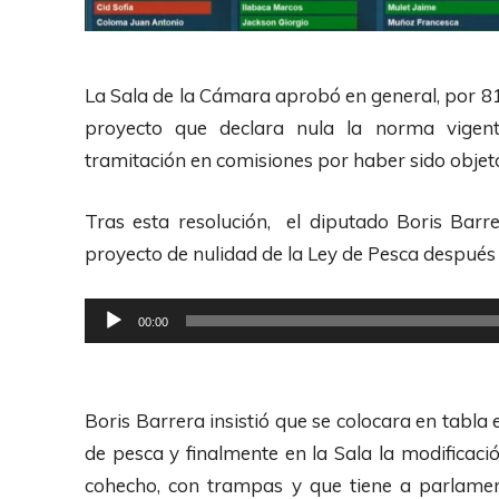
La Sala de la Cámara aprobó en general, por 81 
proyecto que declara nula la norma vigent
tramitación en comisiones por haber sido objeto
Tras esta resolución, el diputado Boris Barr
proyecto de nulidad de la Ley de Pesca después
R
00:00
e
p
r
Boris Barrera insistió que se colocara en tabla 
o
de pesca y finalmente en la Sala la modificac
d
cohecho, con trampas y que tiene a parlament