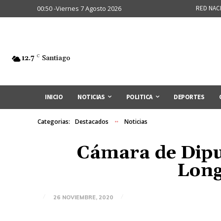
00:50 -Viernes 7 Agosto 2026
RED NAC
12.7
C
Santiago
INICIO
NOTICIAS
POLITICA
DEPORTES
Categorias:
Destacados
Noticias
Cámara de Diput
Long
26 NOVIEMBRE, 2020