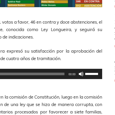
votos a favor, 46 en contra y doce abstenciones, el
e, conocida como Ley Longueira, y seguirá su
 de indicaciones.
era expresó su satisfacción por la aprobación del
 de cuatro años de tramitación.
U
00:00
t
i
l
en la comisión de Constitución, luego en la comisión
i
ión de una ley que se hizo de manera corrupta, con
z
arios procesados por favorecer a siete familias,