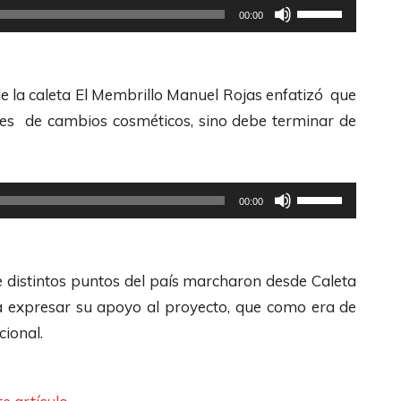
a
U
00:00
h
a
l
t
a
s
a
i
s
d
s
l
de la caleta El Membrillo Manuel Rojas enfatizó que
A
e
t
i
les de cambios cosméticos, sino debe terminar de
r
F
e
z
r
l
c
a
i
e
l
l
U
b
00:00
c
a
a
t
a
h
s
s
i
/
a
d
t
l
e distintos puntos del país marcharon desde Caleta
A
s
e
e
i
a expresar su apoyo al proyecto, que como era de
b
A
F
c
z
cional.
a
r
l
l
a
j
r
e
a
l
o
i
c
s