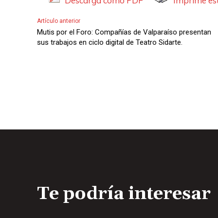
Descarga como PDF
Imprime est
t
i
o
Artículo anterior
o
r
Mutis por el Foro: Compañías de Valparaíso presentan
d
sus trabajos en ciclo digital de Teatro Sidarte.
e
A
u
d
i
o
Te podría interesar