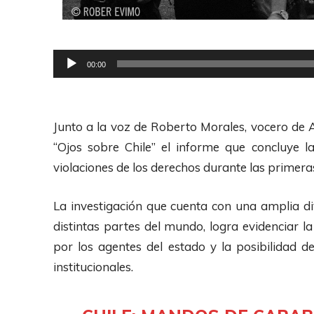
R
00:00
e
p
r
Junto a la voz de Roberto Morales, vocero de A
o
“Ojos sobre Chile” el informe que concluye 
d
violaciones de los derechos durante las primera
u
c
La investigación que cuenta con una amplia di
t
distintas partes del mundo, logra evidenciar l
o
por los agentes del estado y la posibilidad de
r
institucionales.
d
e