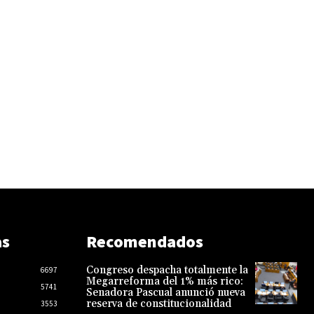
as
Recomendados
Congreso despacha totalmente la
6697
Megarreforma del 1% más rico:
5741
Senadora Pascual anunció nueva
reserva de constitucionalidad
3553