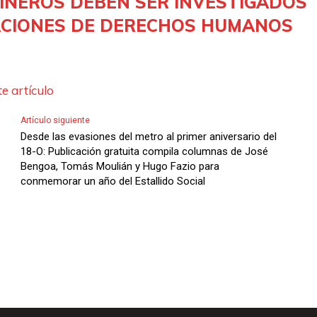
INEROS DEBEN SER INVESTIGADOS
l
ACIONES DE DERECHOS HUMANOS
a
s
d
e artículo
e
F
Artículo siguiente
l
Desde las evasiones del metro al primer aniversario del
18-O: Publicación gratuita compila columnas de José
e
Bengoa, Tomás Moulián y Hugo Fazio para
c
conmemorar un año del Estallido Social
h
a
s
A
r
r