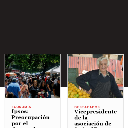
i
b
a
/
A
b
a
j
o
p
a
r
a
ECONOMÍA
a
DESTACADOS
Ipsos:
Vicepresidente
u
Preocupación
de la
por el
asociación de
m