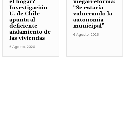
el hogar?
megarreforma:
Investigación
“Se estaría
U. de Chile
vulnerando la
apunta al
autonomía
deficiente
municipal”
aislamiento de
6 Agosto, 2026
las viviendas
6 Agosto, 2026