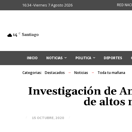
16:34 -Viernes 7 Agosto 2026
RED NAC
14
C
Santiago
INICIO
NOTICIAS
POLITICA
DEPORTES
Categorias:
Destacados
Noticias
Toda tu mañana
Investigación de A
de altos 
15 OCTUBRE, 2020