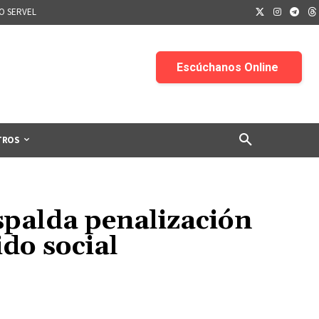
IO SERVEL
TROS
spalda penalización
ido social