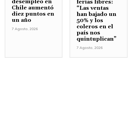
desempleo en
ferias libres:
e
Chile aumentó
“Las ventas
n
diez puntos en
han bajado un
un año
50% y los
t
coleros en el
7 Agosto, 2026
a
país nos
quintuplican”
r
o
7 Agosto, 2026
d
i
s
m
i
n
u
i
r