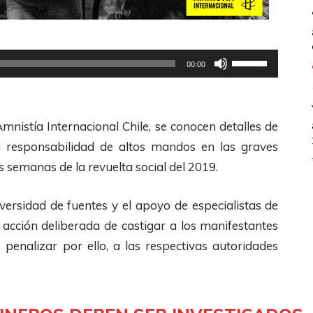
U
00:00
t
i
l
mnistía Internacional Chile, se conocen detalles de
i
la responsabilidad de altos mandos en las graves
z
s semanas de la revuelta social del 2019.
a
l
versidad de fuentes y el apoyo de especialistas de
a
a acción deliberada de castigar a los manifestantes
s
 penalizar por ello, a las respectivas autoridades
t
e
c