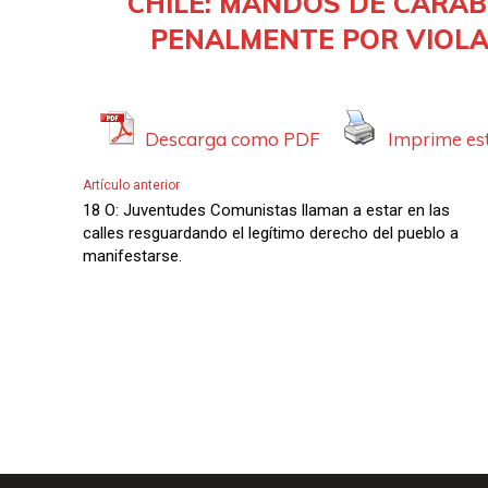
CHILE: MANDOS DE CARAB
A
PENALMENTE POR VIOL
u
d
i
Descarga como PDF
Imprime est
o
Artículo anterior
18 O: Juventudes Comunistas llaman a estar en las
calles resguardando el legítimo derecho del pueblo a
manifestarse.