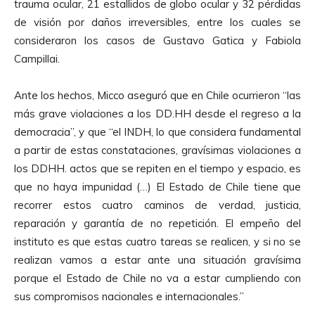
trauma ocular, 21 estallidos de globo ocular y 32 pérdidas
o
de visión por daños irreversibles, entre los cuales se
r
consideraron los casos de Gustavo Gatica y Fabiola
d
Campillai.
e
A
Ante los hechos, Micco aseguró que en Chile ocurrieron “las
u
más grave violaciones a los DD.HH desde el regreso a la
d
democracia”, y que “el INDH, lo que considera fundamental
i
a partir de estas constataciones, gravísimas violaciones a
o
los DDHH. actos que se repiten en el tiempo y espacio, es
que no haya impunidad (…) El Estado de Chile tiene que
recorrer estos cuatro caminos de verdad, justicia,
reparación y garantía de no repetición. El empeño del
instituto es que estas cuatro tareas se realicen, y si no se
realizan vamos a estar ante una situación gravísima
porque el Estado de Chile no va a estar cumpliendo con
sus compromisos nacionales e internacionales.”