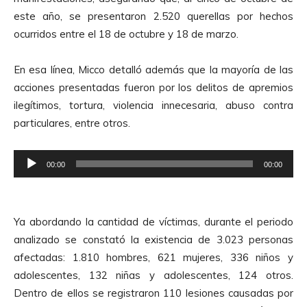
este año, se presentaron 2.520 querellas por hechos
ocurridos entre el 18 de octubre y 18 de marzo.
En esa línea, Micco detalló además que la mayoría de las
acciones presentadas fueron por los delitos de apremios
ilegítimos, tortura, violencia innecesaria, abuso contra
particulares, entre otros.
R
00:00
00:00
e
p
r
Ya abordando la cantidad de víctimas, durante el periodo
o
analizado se constató la existencia de 3.023 personas
d
afectadas: 1.810 hombres, 621 mujeres, 336 niños y
u
adolescentes, 132 niñas y adolescentes, 124 otros.
c
Dentro de ellos se registraron 110 lesiones causadas por
t