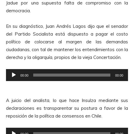
Jadue por una supuesta falta de compromiso con la
democracia.
En su diagnóstico, Juan Andrés Lagos dijo que el senador
del Partido Socialista está dispuesto a pagar el costo
político de colocarse al margen de las demandas
ciudadanas, con tal de mantener los entendimientos con la
derecha y la oligarquía, propios de la vieja Concertación.
R
00:00
00:00
e
p
r
A juicio del analista, lo que hace Insulza mediante sus
o
declaraciones es transparentar su postura a favor de la
d
reposición de la política de consensos en Chile.
u
c
R
00:00
00:00