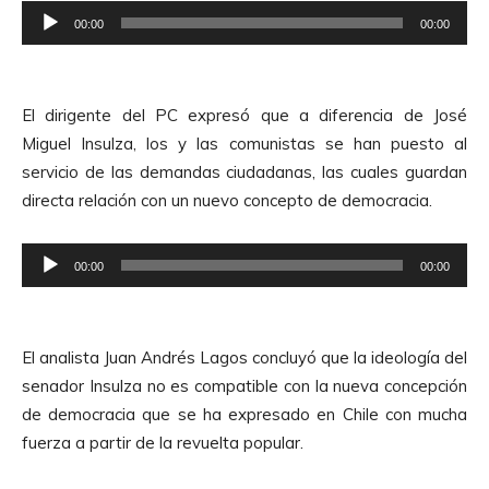
R
o
00:00
00:00
e
r
p
d
r
e
El dirigente del PC expresó que a diferencia de José
o
A
Miguel Insulza, los y las comunistas se han puesto al
d
u
servicio de las demandas ciudadanas, las cuales guardan
u
d
directa relación con un nuevo concepto de democracia.
c
i
t
o
R
o
00:00
00:00
e
r
p
d
r
e
El analista Juan Andrés Lagos concluyó que la ideología del
o
A
senador Insulza no es compatible con la nueva concepción
d
u
de democracia que se ha expresado en Chile con mucha
u
d
fuerza a partir de la revuelta popular.
c
i
t