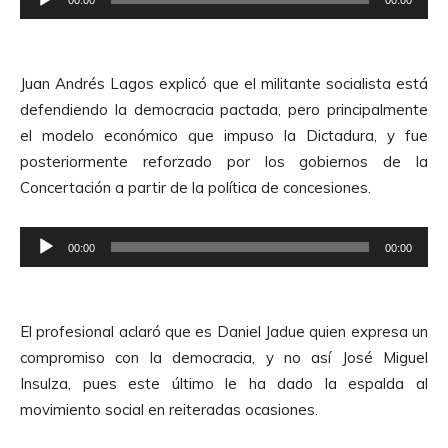
t
e
o
p
r
r
d
Juan Andrés Lagos explicó que el militante socialista está
o
e
defendiendo la democracia pactada, pero principalmente
d
A
el modelo económico que impuso la Dictadura, y fue
u
u
posteriormente reforzado por los gobiernos de la
c
d
Concertación a partir de la política de concesiones.
t
i
o
o
R
r
00:00
00:00
e
d
p
e
r
A
El profesional aclaró que es Daniel Jadue quien expresa un
o
u
compromiso con la democracia, y no así José Miguel
d
d
Insulza, pues este último le ha dado la espalda al
u
i
movimiento social en reiteradas ocasiones.
c
o
t