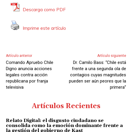
o
o
Descarga como PDF
r
d
Imprime este artículo
e
A
u
d
Artículo anterior
Artículo siguiente
i
Comando Apruebo Chile
Dr. Camilo Bass: “Chile está
o
Digno anuncia acciones
frente a una segunda ola de
legales contra acción
contagios cuyas magnitudes
republicana por franja
pueden ser aún peores que la
televisiva
primera”
Artículos Recientes
Relato Digital: el disgusto ciudadano se
consolida como la emoción dominante frente a
la gestión del gobierno de Kast