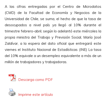
r
u
A las cifras entregadas por el Centro de Microdatos
o
d
(CMD) de la Facultad de Economía y Negocios de la
d
i
Universidad de Chile, se suma, el hecho de que la tasa de
u
o
desocupados a nivel país ya llegó al 10% durante el
c
trimestre febrero-abril, según lo adelantó este miércoles la
t
propia ministra del Trabajo y Previsión Social, María José
o
Zaldívar, a la espera del dato oficial que entregará este
r
viernes el Instituto Nacional de Estadísticas (INE) La tasa
d
del 10% equivale a un desempleo equivalente a más de un
e
millón de trabajadores y trabajadoras.
A
u
d
Descarga como PDF
i
o
Imprime este artículo