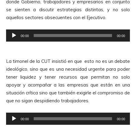
donde Gobierno, trabajadores y empresarios en conjunto
c
se sienten a discutir estrategias distintas, y no solo
t
aquellos sectores obsecuentes con el Ejecutivo.
o
r
R
d
00:00
00:00
e
e
p
A
r
u
La timonel de la CUT insistió en que esto no es un debate
o
d
ideológico, sino que es una necesidad urgente para poder
d
i
tener liquidez y tener recursos que permitan no solo
u
o
apoyar y acompañar a las empresas que están en una
c
situación crítica sino que también exigirle el compromiso de
t
que no sigan despidiendo trabajadores.
o
r
R
d
00:00
00:00
e
e
p
A