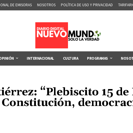
IONAL DE EMISORAS
NOSOTROS
POLÍTICA DE USO Y PRIVACIDAD
TARIFAR
OPINIÓN
INTERNACIONAL
CULTURA
PROGRAMAS
NOSO
érrez: “Plebiscito 15 de
 Constitución, democraci