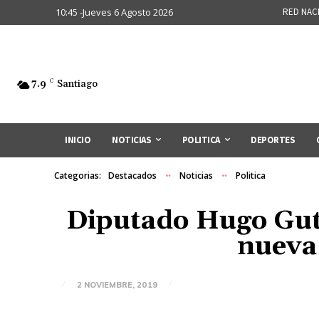
10:45 -Jueves 6 Agosto 2026
RED NAC
7.9
C
Santiago
INICIO
NOTICIAS
POLITICA
DEPORTES
Categorias:
Destacados
Noticias
Politica
Diputado Hugo Guti
nueva
2 NOVIEMBRE, 2019