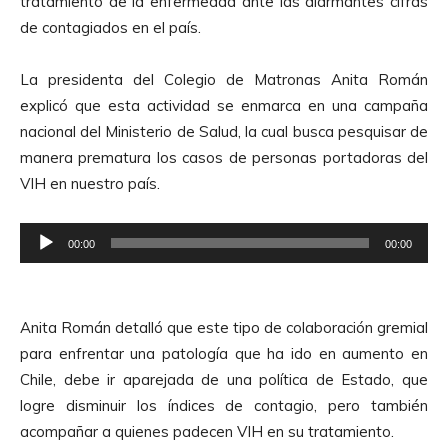
tratamiento de la enfermedad ante las alarmantes cifras
de contagiados en el país.
La presidenta del Colegio de Matronas Anita Román
explicó que esta actividad se enmarca en una campaña
nacional del Ministerio de Salud, la cual busca pesquisar de
manera prematura los casos de personas portadoras del
VIH en nuestro país.
R
00:00
00:00
e
p
r
Anita Román detalló que este tipo de colaboración gremial
o
para enfrentar una patología que ha ido en aumento en
d
Chile, debe ir aparejada de una política de Estado, que
u
logre disminuir los índices de contagio, pero también
c
acompañar a quienes padecen VIH en su tratamiento.
t