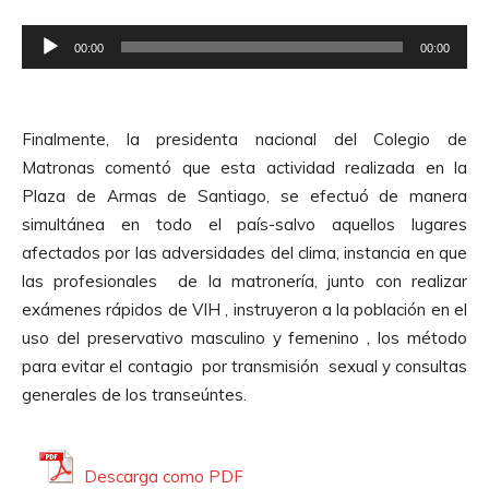
o
R
r
00:00
00:00
e
d
p
e
r
A
Finalmente, la presidenta nacional del Colegio de
o
u
Matronas comentó que esta actividad realizada en la
d
d
Plaza de Armas de Santiago, se efectuó de manera
u
i
simultánea en todo el país-salvo aquellos lugares
c
o
afectados por las adversidades del clima, instancia en que
t
las profesionales de la matronería, junto con realizar
o
exámenes rápidos de VIH , instruyeron a la población en el
r
uso del preservativo masculino y femenino , los método
d
para evitar el contagio por transmisión sexual y consultas
e
generales de los transeúntes.
A
u
d
Descarga como PDF