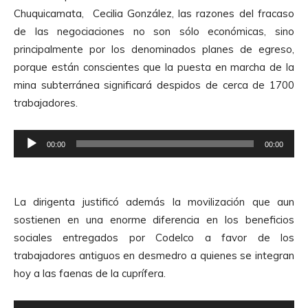
Chuquicamata, Cecilia González, las razones del fracaso
de las negociaciones no son sólo económicas, sino
principalmente por los denominados planes de egreso,
porque están conscientes que la puesta en marcha de la
mina subterránea significará despidos de cerca de 1700
trabajadores.
R
00:00
00:00
e
p
r
La dirigenta justificó además la movilización que aun
o
sostienen en una enorme diferencia en los beneficios
d
sociales entregados por Codelco a favor de los
u
trabajadores antiguos en desmedro a quienes se integran
c
hoy a las faenas de la cuprífera.
t
o