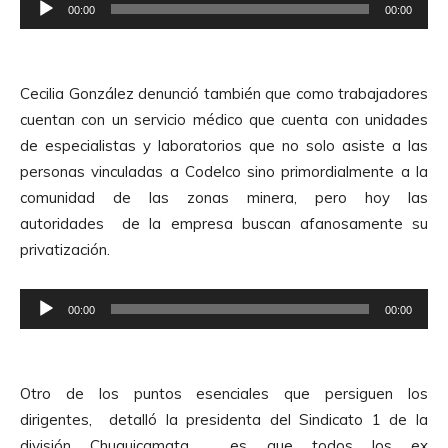
R
r
00:00
00:00
e
d
p
e
r
A
Cecilia González denunció también que como trabajadores
o
u
cuentan con un servicio médico que cuenta con unidades
d
d
de especialistas y laboratorios que no solo asiste a las
u
i
personas vinculadas a Codelco sino primordialmente a la
c
o
comunidad de las zonas minera, pero hoy las
t
autoridades de la empresa buscan afanosamente su
o
privatización.
r
d
R
e
00:00
00:00
e
A
p
u
r
d
Otro de los puntos esenciales que persiguen los
o
i
dirigentes, detalló la presidenta del Sindicato 1 de la
d
o
división Chuquicamata, es que todos los ex