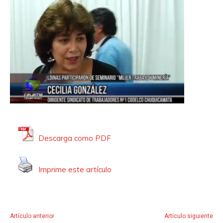
e
A
u
d
i
o
Descarga como PDF
Imprime este artículo
Artículo anterior
Artículo siguiente