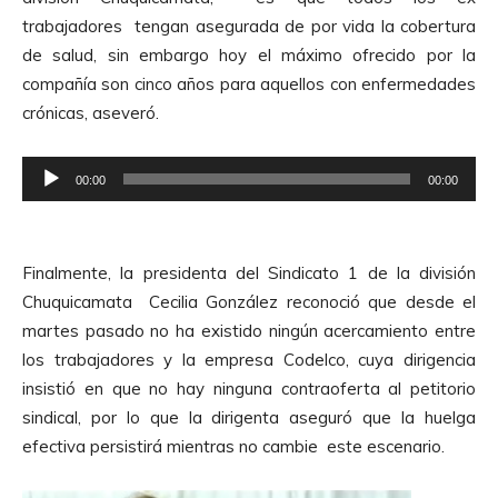
u
trabajadores tengan asegurada de por vida la cobertura
c
de salud, sin embargo hoy el máximo ofrecido por la
t
compañía son cinco años para aquellos con enfermedades
o
crónicas, aseveró.
r
d
R
e
00:00
00:00
e
A
p
u
r
d
Finalmente, la presidenta del Sindicato 1 de la división
o
i
Chuquicamata Cecilia González reconoció que desde el
d
o
martes pasado no ha existido ningún acercamiento entre
u
los trabajadores y la empresa Codelco, cuya dirigencia
c
insistió en que no hay ninguna contraoferta al petitorio
t
sindical, por lo que la dirigenta aseguró que la huelga
o
efectiva persistirá mientras no cambie este escenario.
r
d