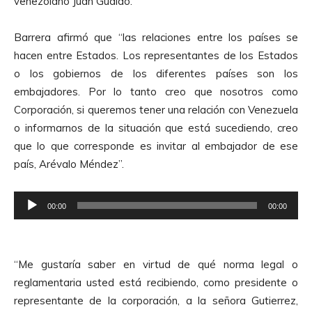
venezolano Juan Guaidó.
Barrera afirmó que “las relaciones entre los países se
hacen entre Estados. Los representantes de los Estados
o los gobiernos de los diferentes países son los
embajadores. Por lo tanto creo que nosotros como
Corporación, si queremos tener una relación con Venezuela
o informarnos de la situación que está sucediendo, creo
que lo que corresponde es invitar al embajador de ese
país, Arévalo Méndez”.
R
00:00
00:00
e
p
r
“Me gustaría saber en virtud de qué norma legal o
o
reglamentaria usted está recibiendo, como presidente o
d
representante de la corporación, a la señora Gutierrez,
u