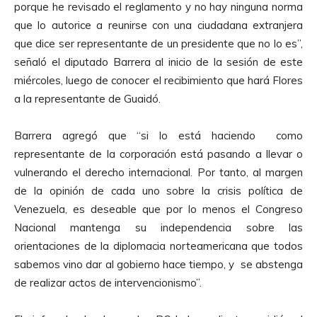
porque he revisado el reglamento y no hay ninguna norma
c
que lo autorice a reunirse con una ciudadana extranjera
t
que dice ser representante de un presidente que no lo es”,
o
señaló el diputado Barrera al inicio de la sesión de este
r
miércoles, luego de conocer el recibimiento que hará Flores
d
a la representante de Guaidó.
e
A
Barrera agregó que “si lo está haciendo como
u
representante de la corporación está pasando a llevar o
d
vulnerando el derecho internacional. Por tanto, al margen
i
de la opinión de cada uno sobre la crisis política de
o
Venezuela, es deseable que por lo menos el Congreso
Nacional mantenga su independencia sobre las
orientaciones de la diplomacia norteamericana que todos
sabemos vino dar al gobierno hace tiempo, y se abstenga
de realizar actos de intervencionismo”.