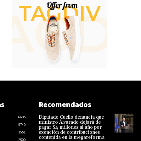
as
Recomendados
Diputado Cuello denuncia que
6695
ministro Álvarado dejará de
5740
pagar $4 millones al año por
exención de contribuciones
3551
contenida en la megareforma
2500