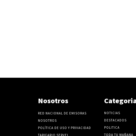
Nosotros
Categori
NOTICIAS
RED NACIONAL DE EMISORAS
DESTACADOS
NOSOTROS
POLITICA
POLÍTICA DE USO Y PRIVACIDAD
TODA TU MAÑANA
TARIFARIO SERVEL