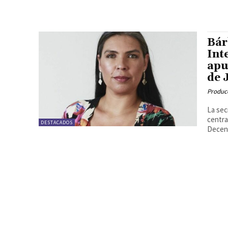
Bár
Int
apu
de 
Produc
La sec
centra
DESTACADOS
Decent