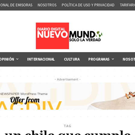
IONAL DE EMISORAS
NOSOTROS
POLÍTICA DE USO Y PRIVACIDAD
TARIFAR
OPINIÓN
INTERNACIONAL
CULTURA
PROGRAMAS
NOSO
- Advertisement -
TAG