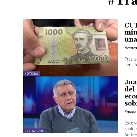
#Tra
CUT
mín
una
Branco
Tras l
señaló
NOTICIAS
Jua
del
eco
sob
Equipo
Este v
implem
DESTACADOS
Andrés