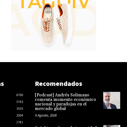
as
Recomendados
[Podcast] Andrés Solimano
6700
comenta momento económico
5742
nacional y paradojas en el
mercado global
3555
6 Agosto, 2026
2504
1781