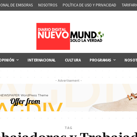
IONAL DE EMISORAS
NOSOTROS
POLÍTICA DE USO Y PRIVACIDAD
TARIFAR
OPINIÓN
INTERNACIONAL
CULTURA
PROGRAMAS
NOSO
- Advertisement -
TAG