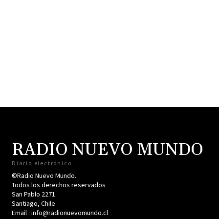
RADIO NUEVO MUNDO
Diario electrónico
©Radio Nuevo Mundo.
Todos los derechos reservados
San Pablo 2271.
Santiago, Chile
Email : info@radionuevomundo.cl