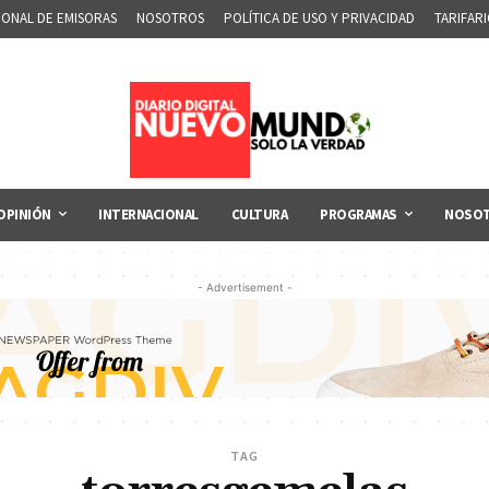
IONAL DE EMISORAS
NOSOTROS
POLÍTICA DE USO Y PRIVACIDAD
TARIFAR
OPINIÓN
INTERNACIONAL
CULTURA
PROGRAMAS
NOSO
- Advertisement -
TAG