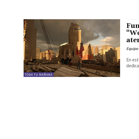
Fun
“Wo
ate
Equipo
En est
dedica
TODA TU MAÑANA