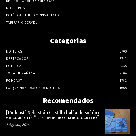
RED NACIONAL DE EMISORAS
NOSOTROS
POLÍTICA DE USO Y PRIVACIDAD
TARIFARIO SERVEL
Categorias
NOTICIAS
6700
DESTACADOS
5741
POLITICA
3555
TODA TU MAÑANA
2504
PODCAST
1781
LO QUE HAY TRAS CADA NOTICIA
1665
Recomendados
[Podcast] Sebastián Castillo habla de su libro
en coautoría “Era invierno cuando ocurrió”
7 Agosto, 2026