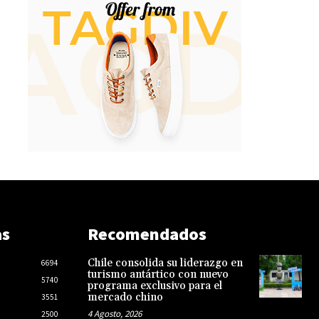
as
Recomendados
Chile consolida su liderazgo en
6694
turismo antártico con nuevo
5740
programa exclusivo para el
mercado chino
3551
4 Agosto, 2026
2500