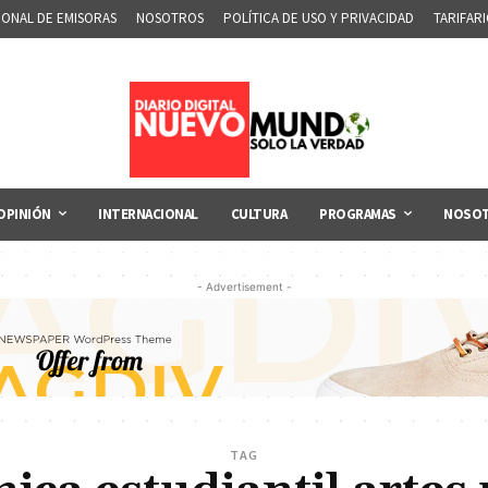
IONAL DE EMISORAS
NOSOTROS
POLÍTICA DE USO Y PRIVACIDAD
TARIFAR
OPINIÓN
INTERNACIONAL
CULTURA
PROGRAMAS
NOSO
- Advertisement -
TAG