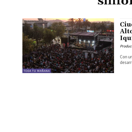
sinfó
Ciu
Alt
Iqu
Produc
Con un
desarr
TODA TU MAÑANA