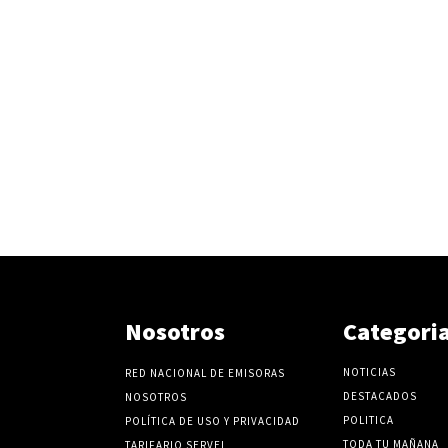
Nosotros
Categori
NOTICIAS
RED NACIONAL DE EMISORAS
DESTACADOS
NOSOTROS
POLITICA
POLÍTICA DE USO Y PRIVACIDAD
TODA TU MAÑANA
TARIFARIO SERVEL