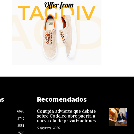
as
Recomendados
Conupia advierte que debate
6695
sobre Codelco abre puerta a
5740
nueva ola de privatizaciones
3551
5 Agosto, 2026
2500