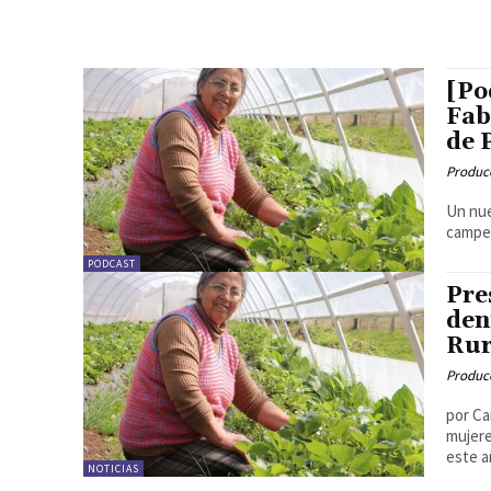
[Po
Fab
de 
Produc
Un nue
campes
PODCAST
Pre
den
Rur
Produc
por Ca
mujere
este a
NOTICIAS