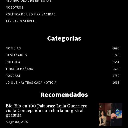
RED NACIONAL DE EMISORAS
NOSOTROS
POLÍTICA DE USO Y PRIVACIDAD
TARIFARIO SERVEL
Categorias
NOTICIAS
6695
DESTACADOS
5740
POLITICA
3551
TODA TU MAÑANA
2500
PODCAST
1780
LO QUE HAY TRAS CADA NOTICIA
1665
Recomendados
Bío-Bío en 100 Palabras: Leila Guerriero
visita Concepción con charla magistral
gratuita
5 Agosto, 2026