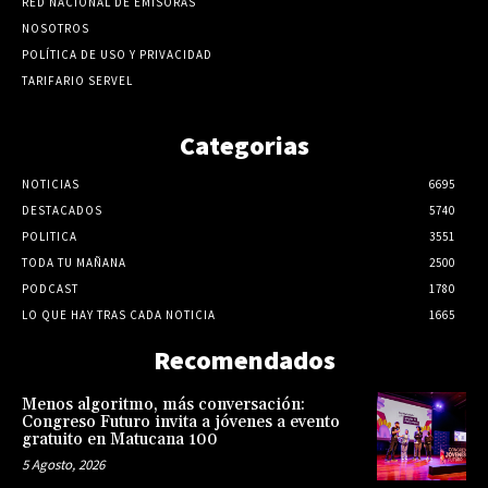
RED NACIONAL DE EMISORAS
NOSOTROS
POLÍTICA DE USO Y PRIVACIDAD
TARIFARIO SERVEL
Categorias
NOTICIAS
6695
DESTACADOS
5740
POLITICA
3551
TODA TU MAÑANA
2500
PODCAST
1780
LO QUE HAY TRAS CADA NOTICIA
1665
Recomendados
Menos algoritmo, más conversación:
Congreso Futuro invita a jóvenes a evento
gratuito en Matucana 100
5 Agosto, 2026