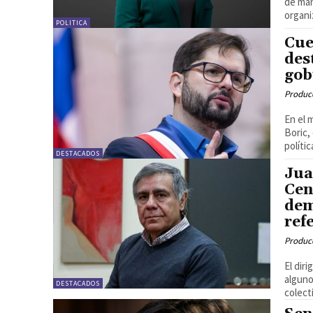
de man
organi
POLITICA
Cue
des
gob
Produc
En el 
Boric,
polític
DESTACADOS
Jua
Cen
dem
ref
Produc
El dir
alguno
DESTACADOS
colecti