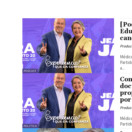
[Po
Edu
can
Produc
Médico
Partid
a...
PODCAST
Con
doc
pro
por
Produc
Médico
Partid
POLITICA