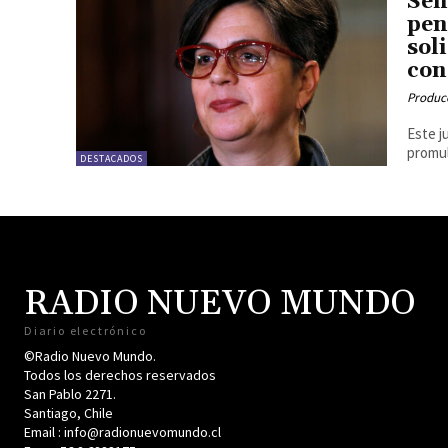
Sen
pen
sol
con
Produc
Este j
promul
DESTACADOS
RADIO NUEVO MUNDO
Diario electrónico
©Radio Nuevo Mundo.
Todos los derechos reservados
San Pablo 2271.
Santiago, Chile
Email : info@radionuevomundo.cl