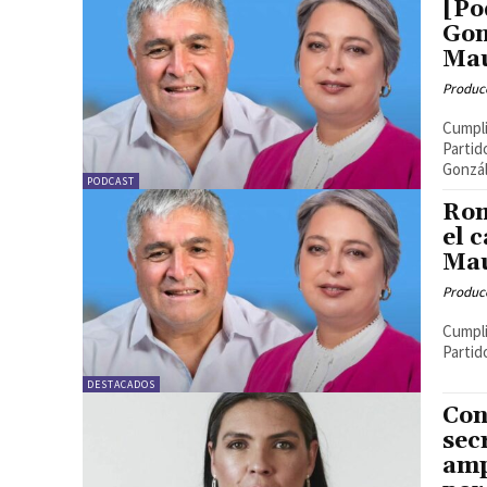
[Po
Gon
Ma
Produc
Cumpli
Partid
Gonzál
PODCAST
Rom
el 
Ma
Produc
Cumpli
Partid
DESTACADOS
Con
sec
amp