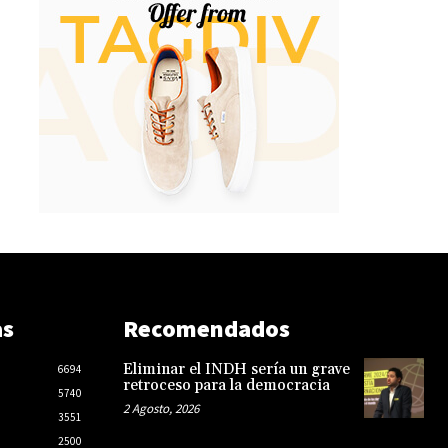
as
Recomendados
Eliminar el INDH sería un grave
6694
retroceso para la democracia
5740
2 Agosto, 2026
3551
2500