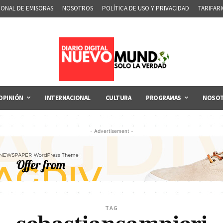
IONAL DE EMISORAS
NOSOTROS
POLÍTICA DE USO Y PRIVACIDAD
TARIFAR
OPINIÓN
INTERNACIONAL
CULTURA
PROGRAMAS
NOSO
- Advertisement -
TAG