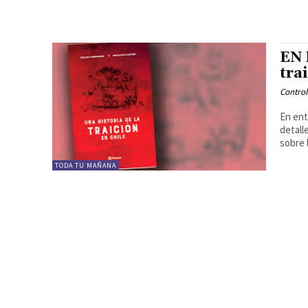
EN 
tra
Contro
En ent
detall
sobre l
TODA TU MAÑANA