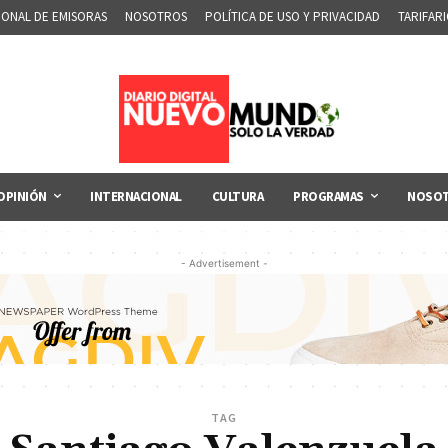
IONAL DE EMISORAS
NOSOTROS
POLÍTICA DE USO Y PRIVACIDAD
TARIFAR
OPINIÓN
INTERNACIONAL
CULTURA
PROGRAMAS
NOSO
- Advertisement -
TAG