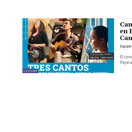
Can
en 
Can
Equipo
El con
Payera
CULTURA