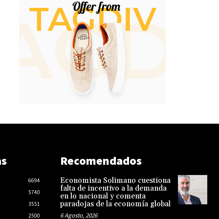
as
Recomendados
Economista Solimano cuestiona
6694
falta de incentivo a la demanda
5740
en lo nacional y comenta
paradojas de la economía global
3551
6 Agosto, 2026
2500