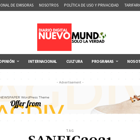
IONAL DE EMISORAS
NOSOTROS
POLÍTICA DE USO Y PRIVACIDAD
TARIFAR
OPINIÓN
INTERNACIONAL
CULTURA
PROGRAMAS
NOSO
- Advertisement -
TAG