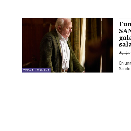
Fun
SAN
gal
sal
Equipo
En una
Sandov
TODA TU MAÑANA