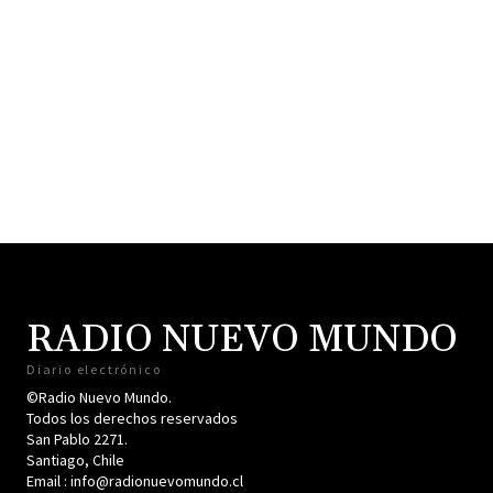
RADIO NUEVO MUNDO
Diario electrónico
©Radio Nuevo Mundo.
Todos los derechos reservados
San Pablo 2271.
Santiago, Chile
Email : info@radionuevomundo.cl