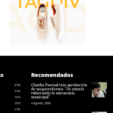
as
Recomendados
Claudia Pascual tras aprobación
6700
de megarreforma: “Se estaría
5742
vulnerando la autonomía
municipal”
3555
6 Agosto, 2026
2505
1781