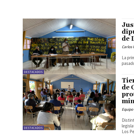
Jus
dip
de 
Carlos 
La pri
pasado
DESTACADOS
Tie
de 
pro
min
Equipo
Distin
legisl
DESTACADOS
Los Pe