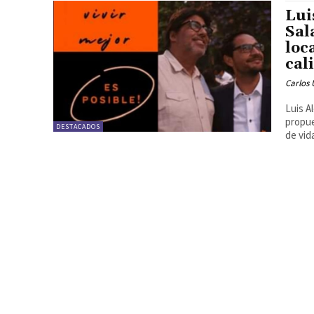
Lui
Sal
loc
cal
Carlos 
Luis A
propue
DESTACADOS
de vida