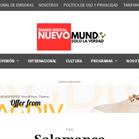
IONAL DE EMISORAS
NOSOTROS
POLÍTICA DE USO Y PRIVACIDAD
TARIFAR
OPINIÓN
INTERNACIONAL
CULTURA
PROGRAMAS
NOSO
- Advertisement -
TAG