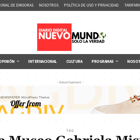
IONAL DE EMISORAS
NOSOTROS
POLÍTICA DE USO Y PRIVACIDAD
TARIFAR
OPINIÓN
INTERNACIONAL
CULTURA
PROGRAMAS
NOSO
- Advertisement -
TAG