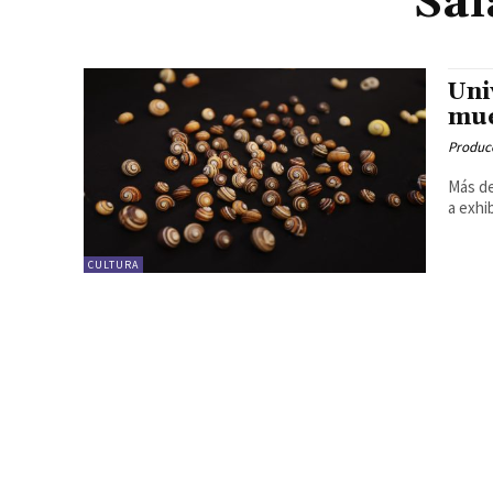
Sal
Uni
mue
Produc
Más de
a exhi
CULTURA