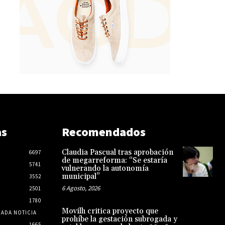
as
Recomendados
Claudia Pascual tras aprobación
6697
de megarreforma: “Se estaría
5741
vulnerando la autonomía
municipal”
3552
6 Agosto, 2026
2501
1780
Movilh critica proyecto que
CADA NOTICIA
prohíbe la gestación subrogada y
1665