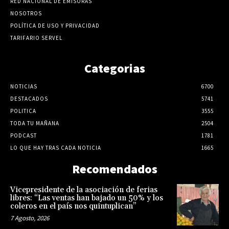
RED NACIONAL DE EMISORAS
NOSOTROS
POLÍTICA DE USO Y PRIVACIDAD
TARIFARIO SERVEL
Categorias
NOTICIAS
6700
DESTACADOS
5741
POLITICA
3555
TODA TU MAÑANA
2504
PODCAST
1781
LO QUE HAY TRAS CADA NOTICIA
1665
Recomendados
Vicepresidente de la asociación de ferias
libres: “Las ventas han bajado un 50% y los
coleros en el país nos quintuplican”
7 Agosto, 2026