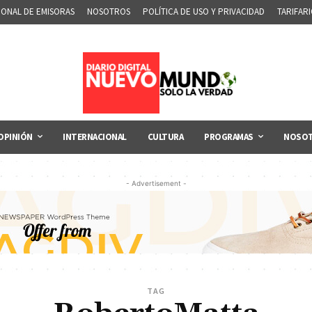
IONAL DE EMISORAS
NOSOTROS
POLÍTICA DE USO Y PRIVACIDAD
TARIFAR
OPINIÓN
INTERNACIONAL
CULTURA
PROGRAMAS
NOSO
- Advertisement -
TAG