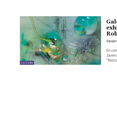
Gal
exh
Rob
Equipo
En con
Javier
"Matta
CULTURA