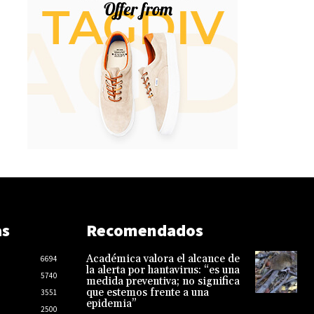
as
Recomendados
Académica valora el alcance de
6694
la alerta por hantavirus: “es una
5740
medida preventiva; no significa
que estemos frente a una
3551
epidemia”
2500