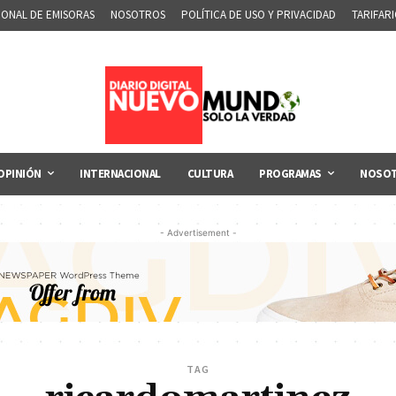
IONAL DE EMISORAS
NOSOTROS
POLÍTICA DE USO Y PRIVACIDAD
TARIFAR
OPINIÓN
INTERNACIONAL
CULTURA
PROGRAMAS
NOSO
- Advertisement -
TAG