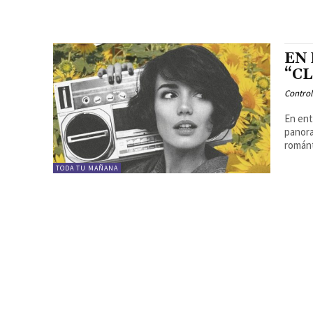
EN 
“CL
Contro
En ent
panora
románt
TODA TU MAÑANA