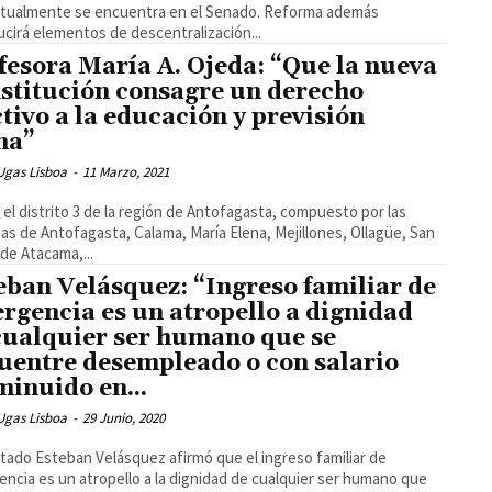
ctualmente se encuentra en el Senado. Reforma además
ucirá elementos de descentralización...
fesora María A. Ojeda: “Que la nueva
stitución consagre un derecho
ctivo a la educación y previsión
na”
Ugas Lisboa
-
11 Marzo, 2021
el distrito 3 de la región de Antofagasta, compuesto por las
s de Antofagasta, Calama, María Elena, Mejillones, Ollagüe, San
de Atacama,...
eban Velásquez: “Ingreso familiar de
rgencia es un atropello a dignidad
cualquier ser humano que se
uentre desempleado o con salario
minuido en...
Ugas Lisboa
-
29 Junio, 2020
utado Esteban Velásquez afirmó que el ingreso familiar de
ncia es un atropello a la dignidad de cualquier ser humano que