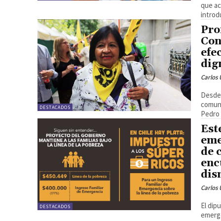
que a
introd
Pro
Con
efe
dig
Carlos 
Desde 
comuna
DESTACADOS
Pedro 
Est
eme
de 
enc
dis
Carlos 
El dip
DESTACADOS
emerge