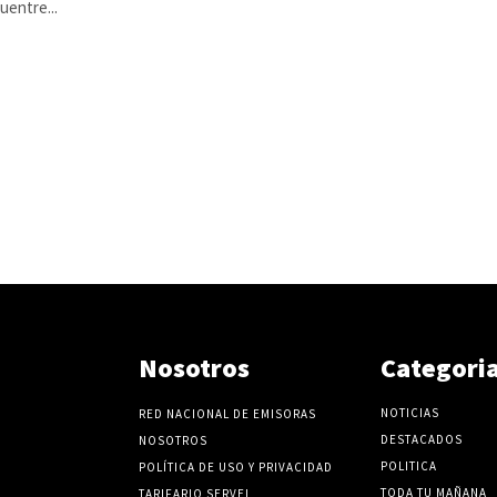
uentre...
Nosotros
Categori
NOTICIAS
RED NACIONAL DE EMISORAS
DESTACADOS
NOSOTROS
POLITICA
POLÍTICA DE USO Y PRIVACIDAD
TODA TU MAÑANA
TARIFARIO SERVEL