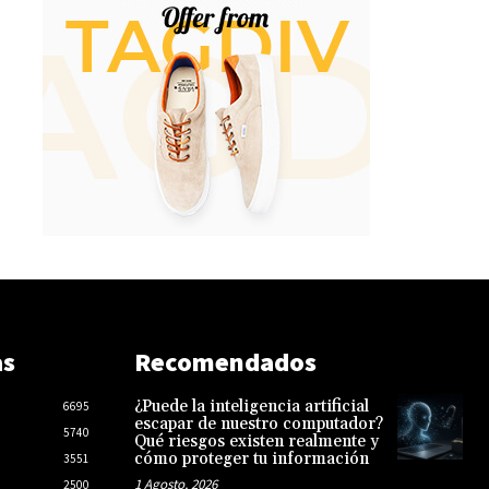
as
Recomendados
¿Puede la inteligencia artificial
6695
escapar de nuestro computador?
5740
Qué riesgos existen realmente y
cómo proteger tu información
3551
1 Agosto, 2026
2500