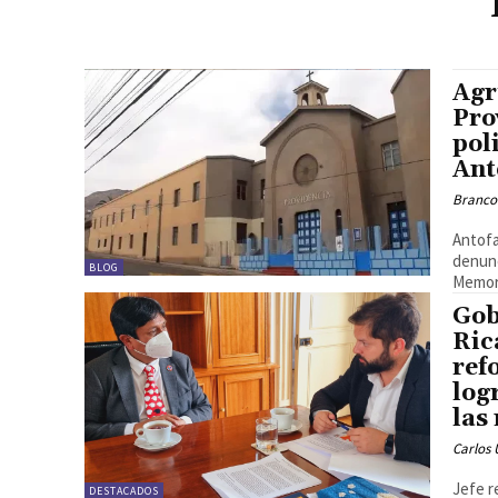
Agr
Pro
pol
Ant
Branco
Antofa
denunc
BLOG
Memori
Gob
Ric
ref
log
las
Carlos 
Jefe r
DESTACADOS