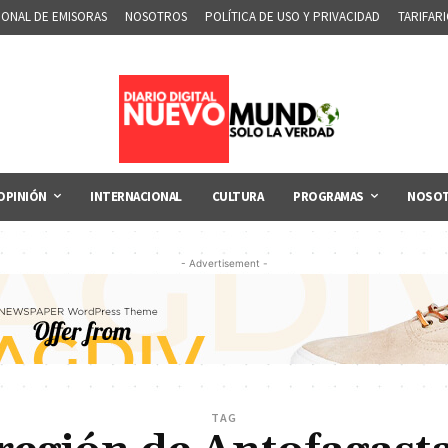
IONAL DE EMISORAS
NOSOTROS
POLÍTICA DE USO Y PRIVACIDAD
TARIFAR
OPINIÓN
INTERNACIONAL
CULTURA
PROGRAMAS
NOSO
- Advertisement -
TAG