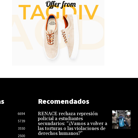
as
Recomendados
RENACE rechaza represión
6694
policial a estudiantes
5739
secundarios: “¿Vamos a volver a
las torturas o las violaciones de
3550
derechos humanos?”
2500