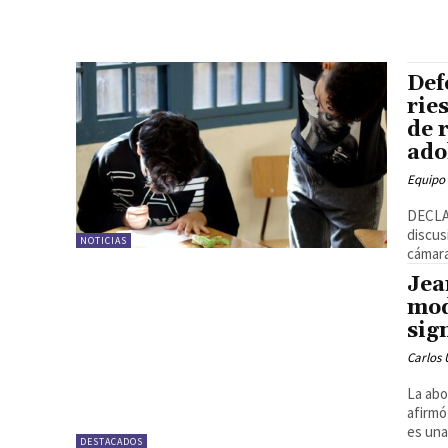
Def
rie
de 
ado
Equipo
DECLA
discus
NOTICIAS
cámara
Jea
mod
sig
Carlos 
La abo
afirmó
es una.
DESTACADOS