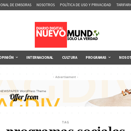
IONAL DE EMISORAS
NOSOTROS
POLÍTICA DE USO Y PRIVACIDAD
TARIFAR
OPINIÓN
INTERNACIONAL
CULTURA
PROGRAMAS
NOSO
- Advertisement -
TAG