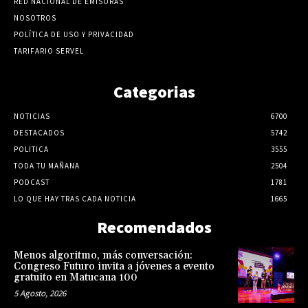
RED NACIONAL DE EMISORAS
NOSOTROS
POLÍTICA DE USO Y PRIVACIDAD
TARIFARIO SERVEL
Categorias
NOTICIAS
6700
DESTACADOS
5742
POLITICA
3555
TODA TU MAÑANA
2504
PODCAST
1781
LO QUE HAY TRAS CADA NOTICIA
1665
Recomendados
Menos algoritmo, más conversación:
Congreso Futuro invita a jóvenes a evento
gratuito en Matucana 100
5 Agosto, 2026