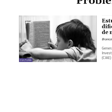
Proble
Est
dif
de 
Branco
Genera
Invest
(CIAE)
CULTURA