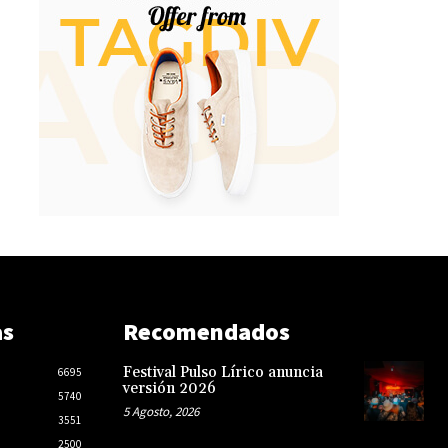
as
Recomendados
Festival Pulso Lírico anuncia
6695
versión 2026
5740
5 Agosto, 2026
3551
2500