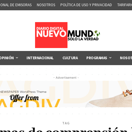
IONAL DE EMISORAS
NOSOTROS
POLÍTICA DE USO Y PRIVACIDAD
TARIFAR
OPINIÓN
INTERNACIONAL
CULTURA
PROGRAMAS
NOSO
- Advertisement -
TAG