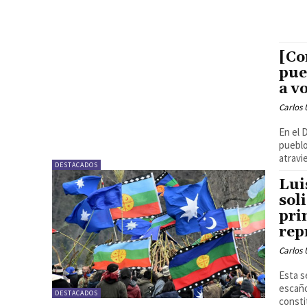
[Co
pue
a v
Carlos 
En el 
pueblo 
atravie
DESTACADOS
Lui
sol
pri
rep
Carlos 
Esta s
escaño
DESTACADOS
consti