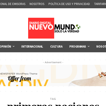
IONAL DE EMISORAS
NOSOTROS
POLÍTICA DE USO Y PRIVACIDAD
TARIFAR
OPINIÓN
INTERNACIONAL
CULTURA
PROGRAMAS
NOSO
- Advertisement -
TAG