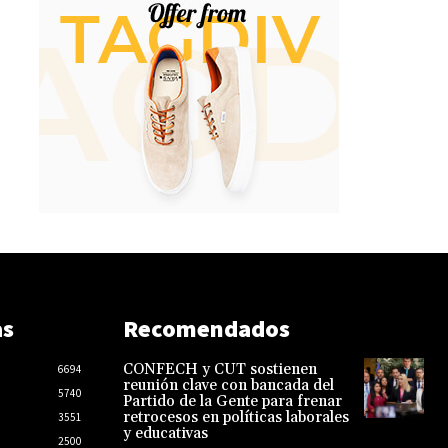
as
Recomendados
CONFECH y CUT sostienen
6694
reunión clave con bancada del
5740
Partido de la Gente para frenar
retrocesos en políticas laborales
3551
y educativas
2500