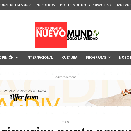
IONAL DE EMISORAS
NOSOTROS
POLÍTICA DE USO Y PRIVACIDAD
TARIFAR
OPINIÓN
INTERNACIONAL
CULTURA
PROGRAMAS
NOSO
- Advertisement -
TAG