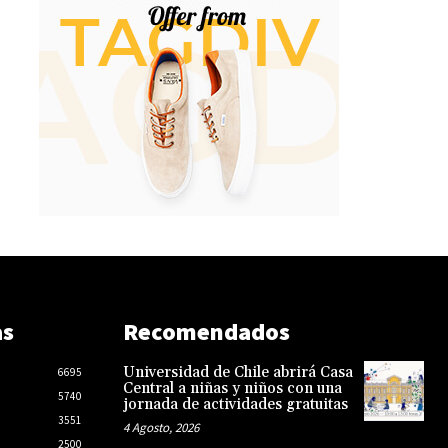
as
Recomendados
Universidad de Chile abrirá Casa
6695
Central a niñas y niños con una
5740
jornada de actividades gratuitas
3551
4 Agosto, 2026
2500