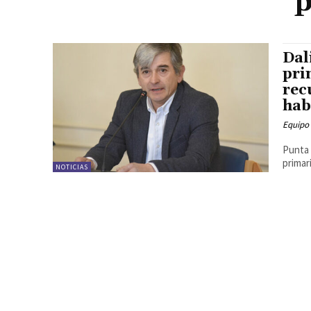
p
Dal
pri
rec
hab
Equipo
Punta 
primar
NOTICIAS