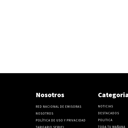
Nosotros
Categori
NOTICIAS
RED NACIONAL DE EMISORAS
DESTACADOS
NOSOTROS
POLITICA
POLÍTICA DE USO Y PRIVACIDAD
TODA TU MAÑANA
TARIFARIO SERVEL