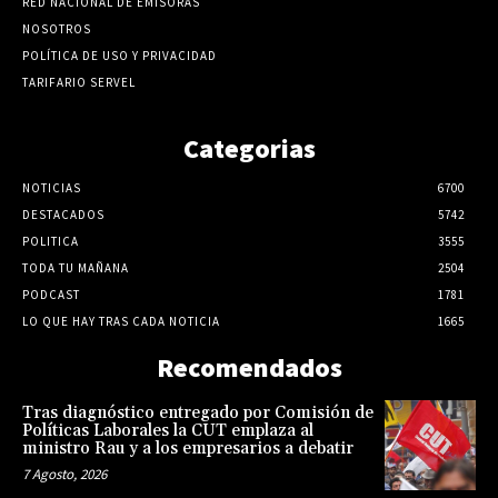
RED NACIONAL DE EMISORAS
NOSOTROS
POLÍTICA DE USO Y PRIVACIDAD
TARIFARIO SERVEL
Categorias
NOTICIAS
6700
DESTACADOS
5742
POLITICA
3555
TODA TU MAÑANA
2504
PODCAST
1781
LO QUE HAY TRAS CADA NOTICIA
1665
Recomendados
Tras diagnóstico entregado por Comisión de
Políticas Laborales la CUT emplaza al
ministro Rau y a los empresarios a debatir
7 Agosto, 2026