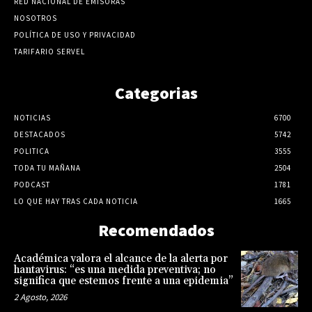
RED NACIONAL DE EMISORAS
NOSOTROS
POLÍTICA DE USO Y PRIVACIDAD
TARIFARIO SERVEL
Categorias
NOTICIAS
6700
DESTACADOS
5742
POLITICA
3555
TODA TU MAÑANA
2504
PODCAST
1781
LO QUE HAY TRAS CADA NOTICIA
1665
Recomendados
Académica valora el alcance de la alerta por
hantavirus: “es una medida preventiva; no
significa que estemos frente a una epidemia”
2 Agosto, 2026