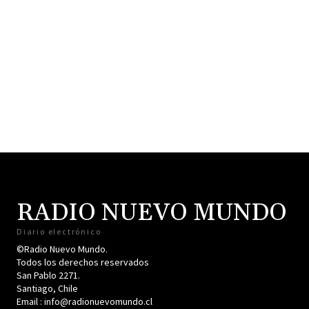
RADIO NUEVO MUNDO
Diario electrónico
©Radio Nuevo Mundo.
Todos los derechos reservados
San Pablo 2271.
Santiago, Chile
Email : info@radionuevomundo.cl