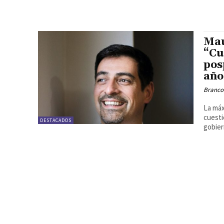
Mau
“Cu
pos
año
Branco
La máx
cuesti
DESTACADOS
gobier