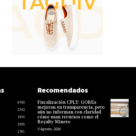
as
Recomendados
Fiscalización CPLT: GOREs
6700
mejoran en transparencia, pero
5742
aún no informan con claridad
cómo usan recursos como el
3555
Royalty Minero
2505
5 Agosto, 2026
1781