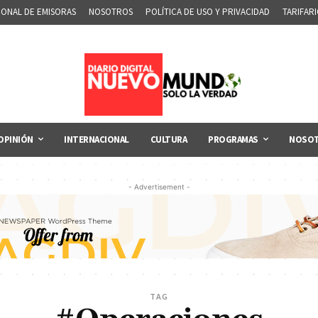
IONAL DE EMISORAS
NOSOTROS
POLÍTICA DE USO Y PRIVACIDAD
TARIFAR
OPINIÓN
INTERNACIONAL
CULTURA
PROGRAMAS
NOSO
- Advertisement -
TAG