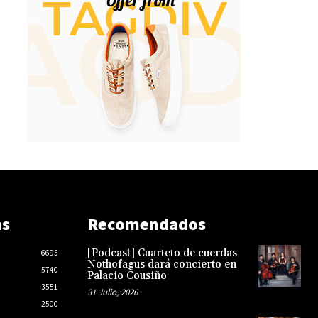
as
Recomendados
[Podcast] Cuarteto de cuerdas
6695
Nothofagus dará concierto en
5740
Palacio Cousiño
3551
31 Julio, 2026
2500