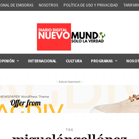
IONAL DE EMISORAS
NOSOTROS
POLÍTICA DE USO Y PRIVACIDAD
TARIFAR
OPINIÓN
INTERNACIONAL
CULTURA
PROGRAMAS
NOSO
- Advertisement -
TAG