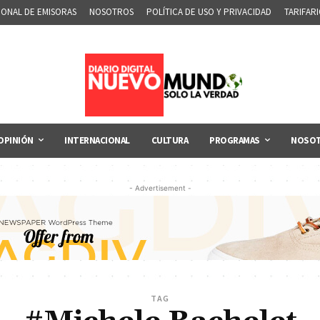
IONAL DE EMISORAS
NOSOTROS
POLÍTICA DE USO Y PRIVACIDAD
TARIFAR
OPINIÓN
INTERNACIONAL
CULTURA
PROGRAMAS
NOSO
- Advertisement -
TAG