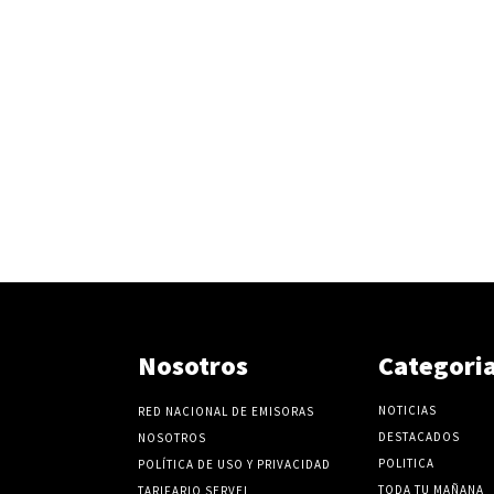
Nosotros
Categori
NOTICIAS
RED NACIONAL DE EMISORAS
DESTACADOS
NOSOTROS
POLITICA
POLÍTICA DE USO Y PRIVACIDAD
TODA TU MAÑANA
TARIFARIO SERVEL