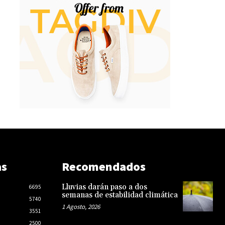
as
Recomendados
Lluvias darán paso a dos
6695
semanas de estabilidad climática
5740
1 Agosto, 2026
3551
2500