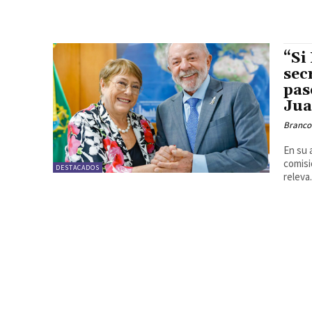
“Si
sec
pas
Jua
Branco
En su 
comisi
DESTACADOS
releva.