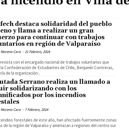
 incendio en Viña d
fech destaca solidaridad del pueblo
leno y llama a realizar un gran
uerzo para continuar con trabajos
untarios en región de Valparaíso
 Moreno Caro
-
21 Febrero, 2024
revista con el encargado nacional de trabajos voluntarios que
a la Confederación de Estudiantes de Chile, Benjamín Contreras,
ría de la organización...
utada Serrano realiza un llamado a
uir solidarizando con los
nificados por los incendios
estales
 Moreno Caro
-
7 Febrero, 2024
cendios forestales de este año, han afectado fuertemente zonas
s de la región de Valparaíso y amenazan a regiones del centro sur