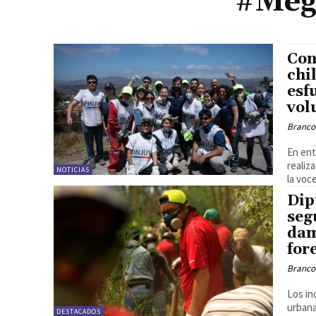
#Mega
Con
chi
esf
vol
Branco
En ent
realiz
NOTICIAS
la voce
Dip
seg
dam
for
Branco
Los in
urbana
DESTACADOS