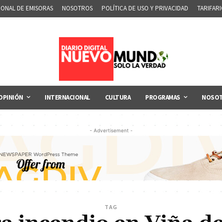
IONAL DE EMISORAS
NOSOTROS
POLÍTICA DE USO Y PRIVACIDAD
TARIFAR
OPINIÓN
INTERNACIONAL
CULTURA
PROGRAMAS
NOSO
- Advertisement -
TAG