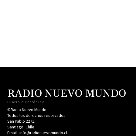
RADIO NUEVO MUNDO
Diario electrónico
©Radio Nuevo Mundo.
Todos los derechos reservados
San Pablo 2271.
Santiago, Chile
Email : info@radionuevomundo.cl