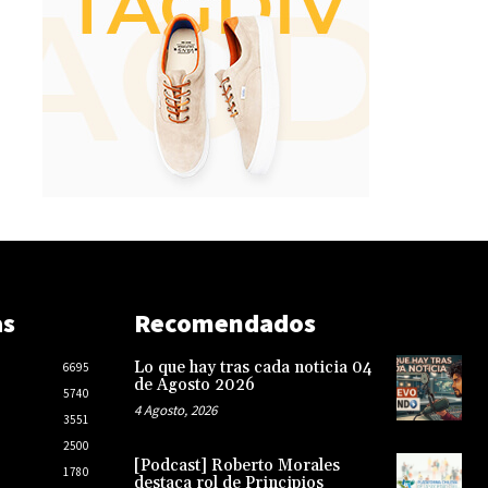
as
Recomendados
Lo que hay tras cada noticia 04
6695
de Agosto 2026
5740
4 Agosto, 2026
3551
2500
[Podcast] Roberto Morales
1780
destaca rol de Principios