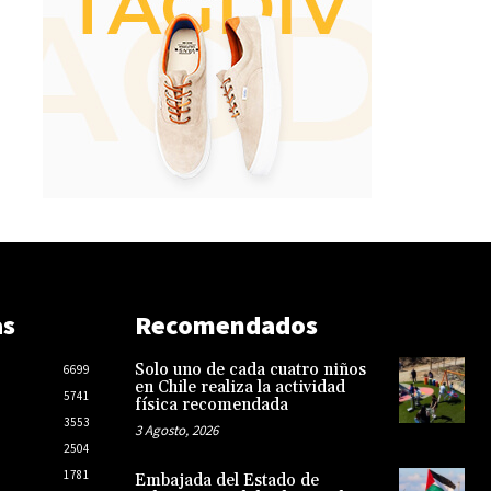
as
Recomendados
Solo uno de cada cuatro niños
6699
en Chile realiza la actividad
5741
física recomendada
3553
3 Agosto, 2026
2504
1781
Embajada del Estado de