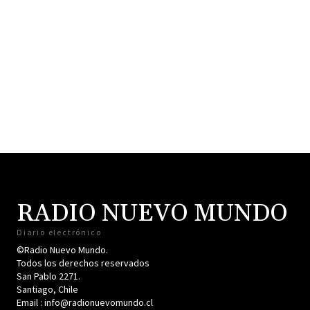
RADIO NUEVO MUNDO
Diario electrónico
©Radio Nuevo Mundo.
Todos los derechos reservados
San Pablo 2271.
Santiago, Chile
Email : info@radionuevomundo.cl