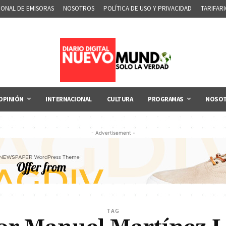
IONAL DE EMISORAS
NOSOTROS
POLÍTICA DE USO Y PRIVACIDAD
TARIFAR
OPINIÓN
INTERNACIONAL
CULTURA
PROGRAMAS
NOSO
- Advertisement -
TAG