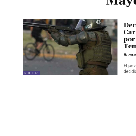
Mayo
Dec
Car
por
Te
Branco
El jue
decidi
NOTICIAS