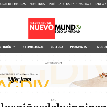
IONAL DE EMISORAS
NOSOTROS
POLÍTICA DE USO Y PRIVACIDAD
TARIFAR
OPINIÓN
INTERNACIONAL
CULTURA
PROGRAMAS
NOSO
- Advertisement -
TAG