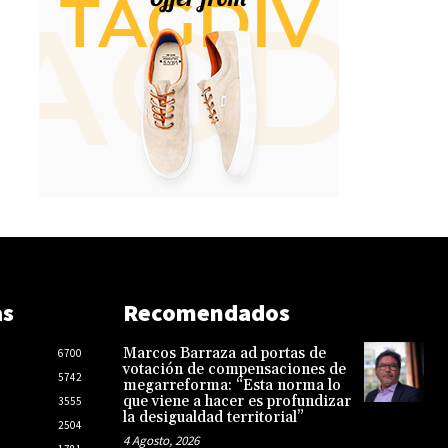
as
Recomendados
Marcos Barraza ad portas de
6700
votación de compensaciones de
5742
megarreforma: “Esta norma lo
que viene a hacer es profundizar
3555
la desigualdad territorial”
2504
4 Agosto, 2026