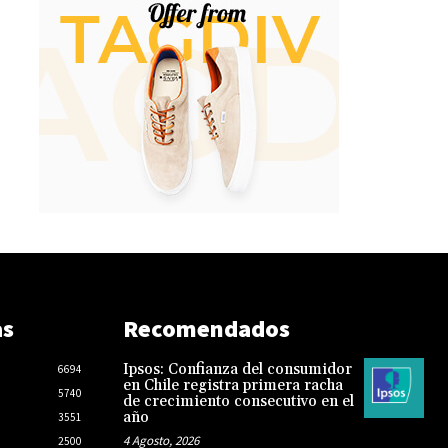
as
Recomendados
Ipsos: Confianza del consumidor
6694
en Chile registra primera racha
5740
de crecimiento consecutivo en el
año
3551
4 Agosto, 2026
2500