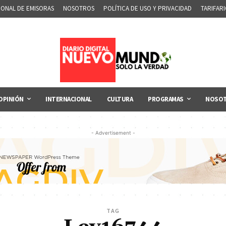
IONAL DE EMISORAS
NOSOTROS
POLÍTICA DE USO Y PRIVACIDAD
TARIFAR
OPINIÓN
INTERNACIONAL
CULTURA
PROGRAMAS
NOSO
- Advertisement -
TAG