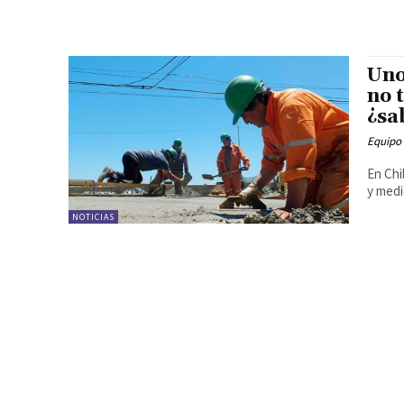
Uno
no 
¿sa
Equipo
En Chi
y medi
NOTICIAS