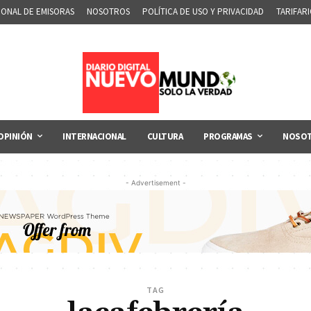
IONAL DE EMISORAS
NOSOTROS
POLÍTICA DE USO Y PRIVACIDAD
TARIFAR
OPINIÓN
INTERNACIONAL
CULTURA
PROGRAMAS
NOSO
- Advertisement -
TAG