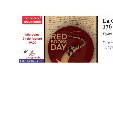
La 
176
Equipo
Este m
los 17
LEER ES RESISTIR