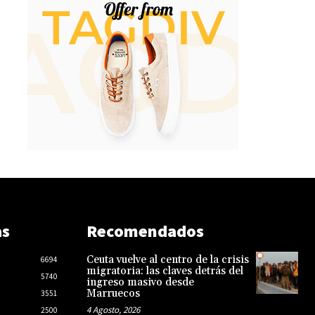
as
Recomendados
Ceuta vuelve al centro de la crisis
6694
migratoria: las claves detrás del
5740
ingreso masivo desde
Marruecos
3551
4 Agosto, 2026
2500